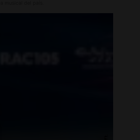
a musical del país.
Yt.