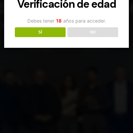
Verificación de edad
Debes tener
18
años para acceder.
SÍ
NO