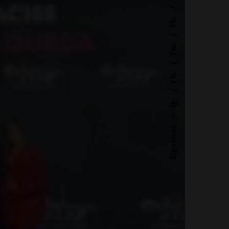
Tk.
Tw.
Fb.
Ig.
—
Síguenos