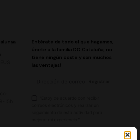
alunya
Entérate de todo el que hagamos,
únete a la familia DO Cataluña, no
a
tiene ningún coste y son muchos
 REUS
las ventajas!
Registrar
ico:
"Estoy de acuerdo con recibir
 8-15h
correos electrónicos y realizar un
seguimiento de esta actividad para
mejorar mi experiencia."
He leído y acepto la
Política de
Privacidad.