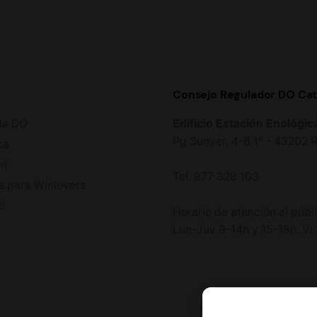
Consejo Regulador DO Cat
la DO
Edificio Estación Enológic
Pg Sunyer, 4-6 1º - 43202
ca
ón
Tel. 977 328 103
s para Winlovers
o
Horario de atención al públ
Lun-Juv 9-14h y 15-18h. Vi