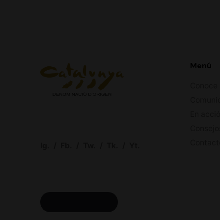
Menú
Conoce 
Comuni
En acci
Consejo
Contact
Ig.
/
Fb.
/
Tw.
/
Tk.
/
Yt.
ACCESO BODEGAS