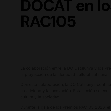
DOCAT en lo
RAC105
La colaboración entre la DO Catalunya y los Pre
la proyección de la identidad cultural catalana.
Con esta colaboración, la DO Catalunya continú
creatividad y la innovación. Esta acción se en
cultura y la sociedad.
Durante la gala de los Premios RAC105 2026, el