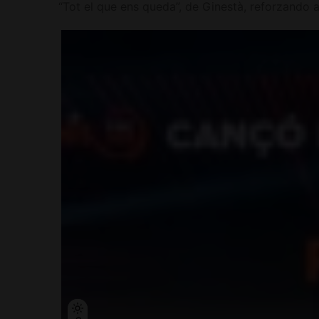
“Tot el que ens queda”, de Ginestà, reforzando a