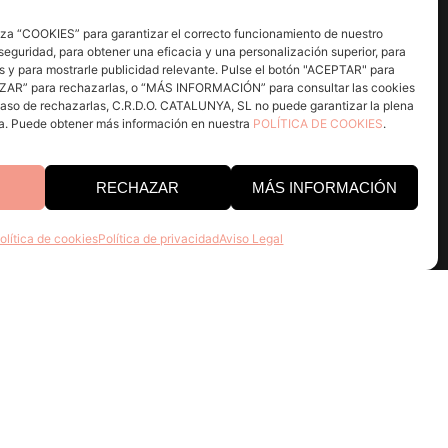
za “COOKIES” para garantizar el correcto funcionamiento de nuestro
seguridad, para obtener una eficacia y una personalización superior, para
s y para mostrarle publicidad relevante. Pulse el botón "ACEPTAR" para
AZAR” para rechazarlas, o “MÁS INFORMACIÓN” para consultar las cookies
 caso de rechazarlas, C.R.D.O. CATALUNYA, SL no puede garantizar la plena
na. Puede obtener más información en nuestra
POLÍTICA DE COOKIES
.
RECHAZAR
MÁS INFORMACIÓN
olítica de cookies
Política de privacidad
Aviso Legal