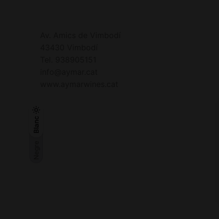
Av. Amics de Vimbodí
43430 Vimbodí
Tel. 938905151
info@aymar.cat
www.aymarwines.cat
Negre
Blanc
Blanc
Negre