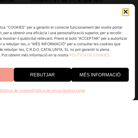
alunya
Assabenta’t de tot el que fem,
uneix-te a la família DO Catalunya,
no té cap cost i són molts els
2 REUS
avantatges!
za “COOKIES” per a garantir el correcte funcionament del nostre portal
, per a obtenir una eficàcia i una personalització superior, per a recollir
Next Post
a mostrar-li publicitat rellevant. Premi el botó "ACCEPTAR" per a autoritzar
Registrar
r a rebutjar-les, o “MÉS INFORMACIÓ” per a consultar les cookies que
Agrícola
 de rebutjar-les, C.R.D.O. CATALUNYA, SL no pot garantir la plena
a. Pot obtenir més informació en la nostra
POLÍTICA DE COOKIES
.
Estic d'acord amb rebre correus
d’Ulldemolins Sant
 8-15 h
electrònics i realitzar un seguiment
Jaume, SCCL
d'aquesta activitat per a millorar la meva
REBUTJAR
MÉS INFORMACIÓ
experiència.
He llegit i accepto la
Política de
Política de cookies
Política de privacitat
Avís Legal
Privacitat.