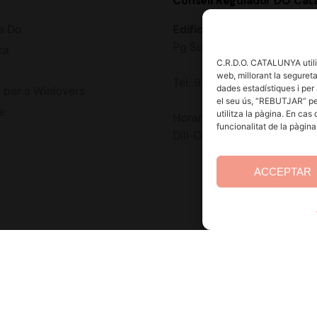
Consell Regulador DO Cat
a Do
Edifici Estació Enològica
Pg Sunyer, 4-6 1er - 4320
ca
C.R.D.O. CATALUNYA utilit
ó
web, millorant la seguretat
Tel. 977 328 103
dades estadístiques i per 
 per a Winlovers
el seu ús, “REBUTJAR” pe
e
utilitza la pàgina. En cas
Horari d’atenció al públic:
funcionalitat de la pàgin
Dill-Dij 9-14 h i 15-18 h. Div
ACCEPTAR