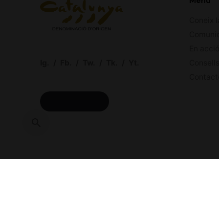
Menú
Coneix l
Comuni
En acci
Ig.
/
Fb.
/
Tw.
/
Tk.
/
Yt.
Consells
Contact
ACCÉS CELLERS