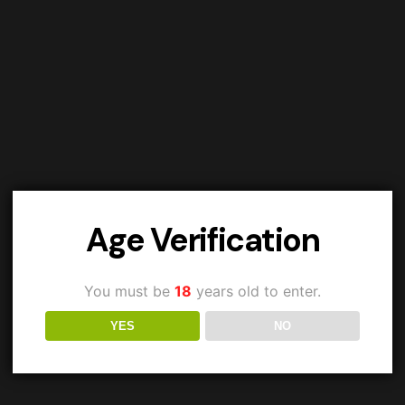
Age Verification
You must be
18
years old to enter.
YES
NO