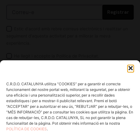
Registrar
Estic d'acord amb rebre correus electrònics i realitzar un
seguiment d'aquesta activitat per a millorar la meva
experiència.
He llegit i accepto la
Política de Privacitat.
C.R.D.O. CATALUNYA utilitza “COOKIES” per a garantir el correcte
funcionament del nostre portal web, millorant la seguretat, per a obtenir
una eficàcia i una personalització superior, per a recollir dades
estadístiques i per a mostrar-li publicitat rellevant. Premi el botó
"ACCEPTAR" per a autoritzar el seu ús, “REBUTJAR” per a rebutjar-les, o
“MÉS INFORMACIÓ” per a consultar les cookies que utilitza la pàgina. En
cas de rebutjar-les, C.R.D.O. CATALUNYA, SL no pot garantir la plena
funcionalitat de la pàgina. Pot obtenir més informació en la nostra
POLÍTICA DE COOKIES
.