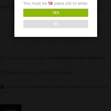
You must be
18
years old to enter.
Número de tiquet
YES
NO
* Recorda no llençar el teu tiquet fins a saber si has estat
o no el guanyador/a
Accepto les
bases legals.
Participació per titular i tiquet diari.
He llegit i accepto la
Política de Privacitat.
Accepto rebre promocions, butlletins i continguts personalitzats.
Enviar