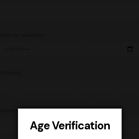
Data de naixement
Població
Supermercat on s’ha fet la compra
Age Verification