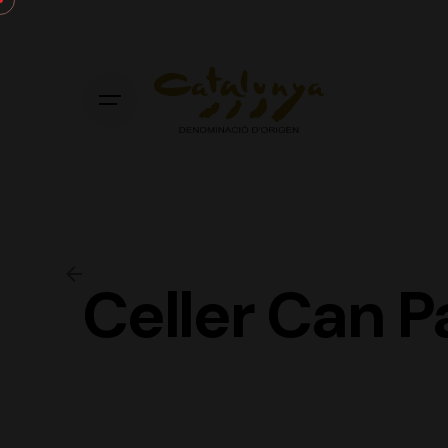
Skip
to
content
Celler Can P