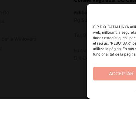
Consell Regulador DO Cat
a Do
Edifici Estació Enològica
Pg Sunyer, 4-6 1er - 4320
ca
C.R.D.O. CATALUNYA utilit
ó
web, millorant la seguretat
Tel. 977 328 103
dades estadístiques i per 
 per a Winlovers
el seu ús, “REBUTJAR” pe
e
utilitza la pàgina. En cas
Horari d’atenció al públic:
funcionalitat de la pàgin
Dill-Dij 9-14 h i 15-18 h. Div
ACCEPTAR