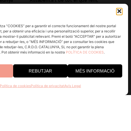
alunya
Assabenta’t de tot el que fem,
uneix-te a la família DO Catalunya,
no té cap cost i són molts els
2 REUS
avantatges!
za “COOKIES” per a garantir el correcte funcionament del nostre portal
, per a obtenir una eficàcia i una personalització superior, per a recollir
a mostrar-li publicitat rellevant. Premi el botó "ACCEPTAR" per a autoritzar
Registrar
r a rebutjar-les, o “MÉS INFORMACIÓ” per a consultar les cookies que
 de rebutjar-les, C.R.D.O. CATALUNYA, SL no pot garantir la plena
Next Post
a. Pot obtenir més informació en la nostra
POLÍTICA DE COOKIES
.
Estic d'acord amb rebre correus
 8-15 h
electrònics i realitzar un seguiment
Codorniu, SA
d'aquesta activitat per a millorar la meva
REBUTJAR
MÉS INFORMACIÓ
experiència.
He llegit i accepto la
Política de
Política de cookies
Política de privacitat
Avís Legal
Privacitat.