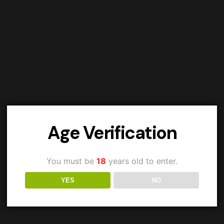
Age Verification
You must be
18
years old to enter.
YES
NO