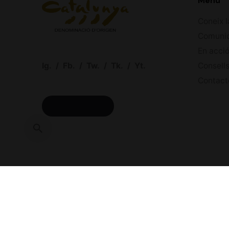
Menú
Coneix l
Comuni
En acci
Ig.
/
Fb.
/
Tw.
/
Tk.
/
Yt.
Consells
Contact
ACCÉS CELLERS