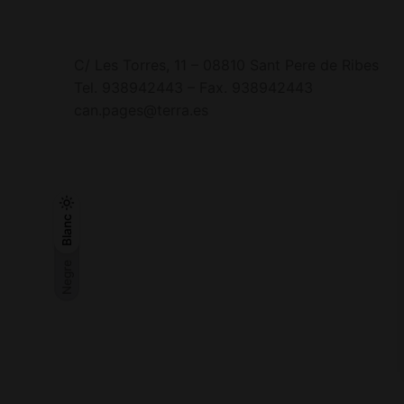
C/ Les Torres, 11 – 08810 Sant Pere de Ribes
Tel. 938942443 – Fax. 938942443
can.pages@terra.es
Negre
Blanc
Blanc
Negre