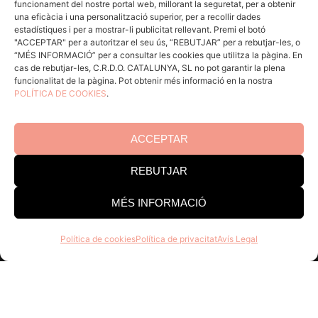
funcionament del nostre portal web, millorant la seguretat, per a obtenir
ACCÉS CELLERS
una eficàcia i una personalització superior, per a recollir dades
estadístiques i per a mostrar-li publicitat rellevant. Premi el botó
"ACCEPTAR" per a autoritzar el seu ús, “REBUTJAR” per a rebutjar-les, o
“MÉS INFORMACIÓ” per a consultar les cookies que utilitza la pàgina. En
Menú
cas de rebutjar-les, C.R.D.O. CATALUNYA, SL no pot garantir la plena
funcionalitat de la pàgina. Pot obtenir més informació en la nostra
POLÍTICA DE COOKIES
.
Coneix la Do
Comunica
En acció
ACCEPTAR
Consells per a Winlovers
REBUTJAR
Contacte
MÉS INFORMACIÓ
Consell Regulador DO Catalunya
Política de cookies
Política de privacitat
Avís Legal
Edifici Estació Enològica
Pg Sunyer, 4-6 1er - 43202 REUS
Tel. 977 328 103