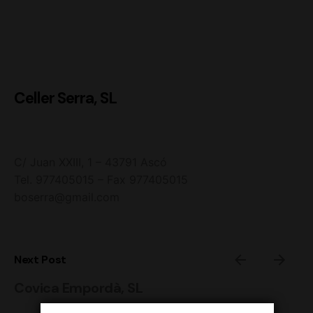
Celler Serra, SL
C/ Juan XXIII, 1 – 43791 Ascó
Tel. 977405015 – Fax 977405015
boserra@gmail.com
Next Post
Covica Empordà, SL