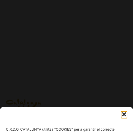
Ig.
/
Fb.
/
Tw.
/
Tk.
/
Yt.
C.R.D.O. CATALUNYA utilitza “COOKIES” per a garantir el correcte