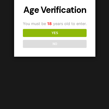
Age Verification
You must be
18
years old to enter.
YES
NO