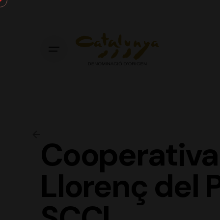
Skip
to
content
Cooperativa 
Llorenç del 
SCCL