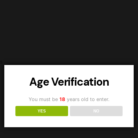
s
Age Verification
You must be
18
years old to enter.
YES
NO