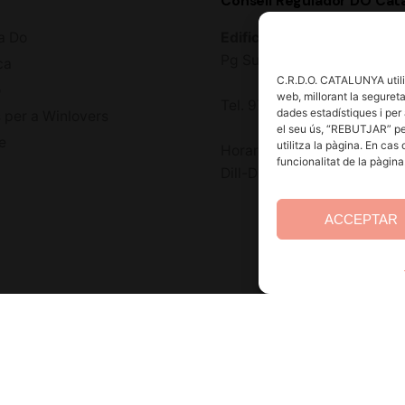
Consell Regulador DO Cat
a Do
Edifici Estació Enològica
Pg Sunyer, 4-6 1er - 4320
ca
C.R.D.O. CATALUNYA utilit
ó
web, millorant la seguretat
Tel. 977 328 103
dades estadístiques i per 
 per a Winlovers
el seu ús, “REBUTJAR” pe
e
utilitza la pàgina. En cas
Horari d’atenció al públic:
funcionalitat de la pàgin
Dill-Dij 9-14 h i 15-18 h. Div
ACCEPTAR