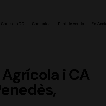
Coneix la DO
Comunica
Punt de venda
En Acci
Agrícola i CA
Penedès,