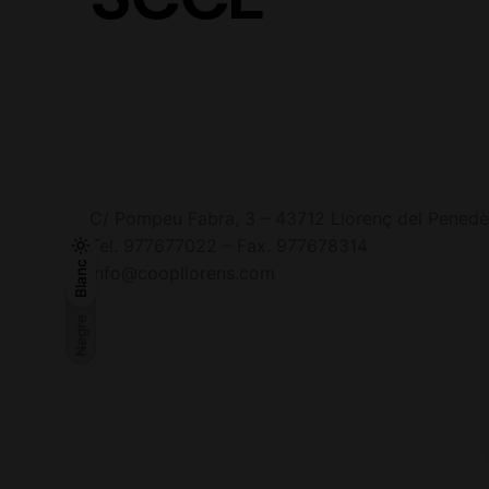
C/ Pompeu Fabra, 3 – 43712 Llorenç del Penedè
Tel. 977677022 – Fax. 977678314
Negre
Blanc
Blanc
info@coopllorens.com
Negre