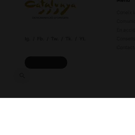
Menú
Coneix l
Comuni
En acci
Ig.
/
Fb.
/
Tw.
/
Tk.
/
Yt.
Consells
Contact
ACCÉS CELLERS