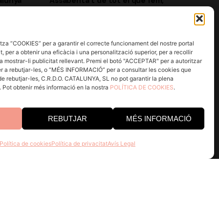
alunya
Assabenta’t de tot el que fem,
uneix-te a la família DO Catalunya,
no té cap cost i són molts els
2 REUS
avantatges!
za “COOKIES” per a garantir el correcte funcionament del nostre portal
, per a obtenir una eficàcia i una personalització superior, per a recollir
Next Post
a mostrar-li publicitat rellevant. Premi el botó "ACCEPTAR" per a autoritzar
Registrar
r a rebutjar-les, o “MÉS INFORMACIÓ” per a consultar les cookies que
Cooperativa
 de rebutjar-les, C.R.D.O. CATALUNYA, SL no pot garantir la plena
a. Pot obtenir més informació en la nostra
POLÍTICA DE COOKIES
.
Estic d'acord amb rebre correus
Agrícola de
 8-15 h
electrònics i realitzar un seguiment
l’Argilaga, SCCL
d'aquesta activitat per a millorar la meva
REBUTJAR
MÉS INFORMACIÓ
experiència.
He llegit i accepto la
Política de
Política de cookies
Política de privacitat
Avís Legal
Privacitat.