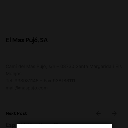
El Mas Pujó, SA
Camí del Mas Pujó, s/n – 08730 Santa Margarida i Els
Monjos
Tel. 938981145 – Fax 938186111
mail@maspujo.com
Next Post
Espelt Viticultors, SL