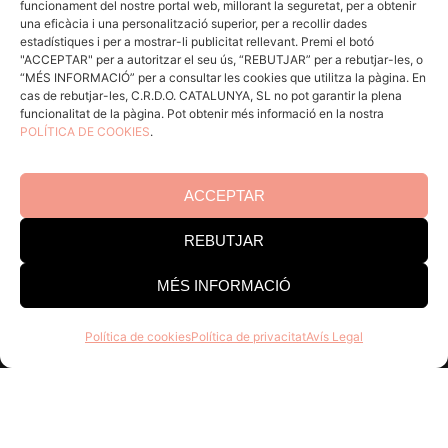
funcionament del nostre portal web, millorant la seguretat, per a obtenir
ACCÉS CELLERS
una eficàcia i una personalització superior, per a recollir dades
estadístiques i per a mostrar-li publicitat rellevant. Premi el botó
"ACCEPTAR" per a autoritzar el seu ús, “REBUTJAR” per a rebutjar-les, o
“MÉS INFORMACIÓ” per a consultar les cookies que utilitza la pàgina. En
Menú
cas de rebutjar-les, C.R.D.O. CATALUNYA, SL no pot garantir la plena
funcionalitat de la pàgina. Pot obtenir més informació en la nostra
POLÍTICA DE COOKIES
.
Coneix la Do
Comunica
En acció
ACCEPTAR
Consells per a Winlovers
REBUTJAR
Contacte
MÉS INFORMACIÓ
Consell Regulador DO Catalunya
Política de cookies
Política de privacitat
Avís Legal
Edifici Estació Enològica
Pg Sunyer, 4-6 1er - 43202 REUS
Tel. 977 328 103