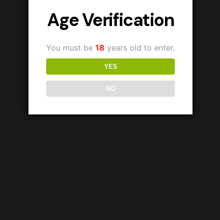
Age Verification
You must be
18
years old to enter.
YES
NO