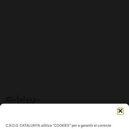
Ig.
/
Fb.
/
Tw.
/
Tk.
/
Yt.
C.R.D.O. CATALUNYA utilitza “COOKIES” per a garantir el correcte