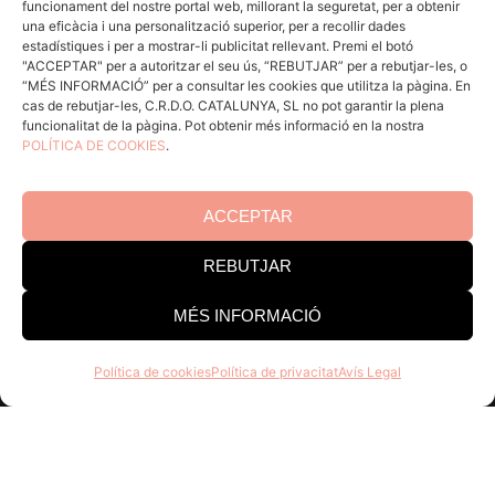
funcionament del nostre portal web, millorant la seguretat, per a obtenir
ACCÉS CELLERS
una eficàcia i una personalització superior, per a recollir dades
estadístiques i per a mostrar-li publicitat rellevant. Premi el botó
"ACCEPTAR" per a autoritzar el seu ús, “REBUTJAR” per a rebutjar-les, o
“MÉS INFORMACIÓ” per a consultar les cookies que utilitza la pàgina. En
Menú
cas de rebutjar-les, C.R.D.O. CATALUNYA, SL no pot garantir la plena
funcionalitat de la pàgina. Pot obtenir més informació en la nostra
POLÍTICA DE COOKIES
.
Coneix la Do
Comunica
En acció
ACCEPTAR
Consells per a Winlovers
REBUTJAR
Contacte
MÉS INFORMACIÓ
Consell Regulador DO Catalunya
Política de cookies
Política de privacitat
Avís Legal
Edifici Estació Enològica
Pg Sunyer, 4-6 1er - 43202 REUS
Tel. 977 328 103