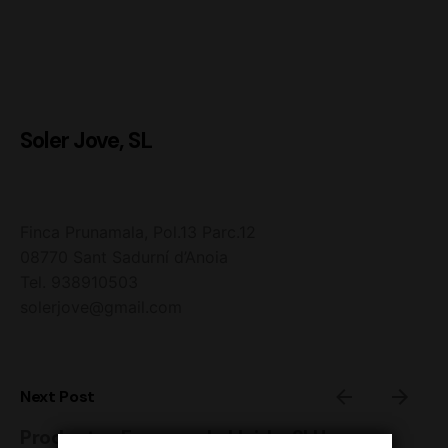
Soler Jove, SL
Finca Prunamala, Pol.13 Parc.12
08770 Sant Sadurní d’Anoia
Tel. 938910503
solerjove@gmail.com
Next Post
Productes Frescos de Lleida, SLU