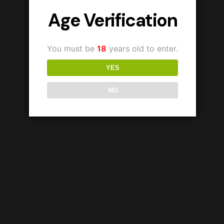
Age Verification
You must be
18
years old to enter.
YES
NO