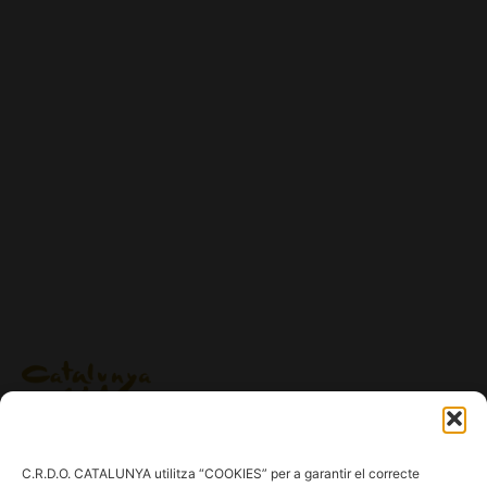
Ig.
/
Fb.
/
Tw.
/
Tk.
/
Yt.
C.R.D.O. CATALUNYA utilitza “COOKIES” per a garantir el correcte