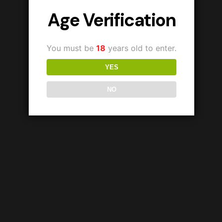
Age Verification
You must be
18
years old to enter.
YES
NO