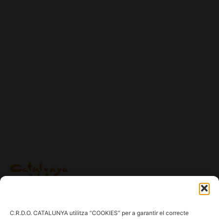
Ig.
/
Fb.
/
Tw.
/
Tk.
/
Yt.
C.R.D.O. CATALUNYA utilitza “COOKIES” per a garantir el correcte