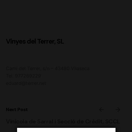
Vinyes del Terrer, SL
Camí del Terrer, s/n – 43480 Vilaseca
Tel. 977269229
eduard@terrer.net
Next Post
Vinícola de Sarral i Secció de Crèdit, SCCL