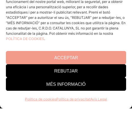
funcionament del nostre portal web, millorant la seguretat, per a obtenir
ACCÉS CELLERS
una eficàcia i una personalització superior, per a recollir dades
estadístiques i per a mostrar-li publicitat rellevant. Premi el botó
"ACCEPTAR" per a autoritzar el seu ús, “REBUTJAR” per a rebutjar-les, o
“MÉS INFORMACIÓ” per a consultar les cookies que utilitza la pàgina. En
Menú
cas de rebutjar-les, C.R.D.O. CATALUNYA, SL no pot garantir la plena
funcionalitat de la pàgina. Pot obtenir més informació en la nostra
POLÍTICA DE COOKIES
.
Coneix la Do
Comunica
En acció
ACCEPTAR
Consells per a Winlovers
REBUTJAR
Contacte
MÉS INFORMACIÓ
Consell Regulador DO Catalunya
Política de cookies
Política de privacitat
Avís Legal
Edifici Estació Enològica
Pg Sunyer, 4-6 1er - 43202 REUS
Tel. 977 328 103