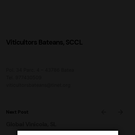
Viticultors Bateans, SCCL
Pol. 34 Parc. 4 – 43786 Batea
Tel. 977430509
viticultorsbateans@tinet.org
Next Post
Global Vinícola, SL