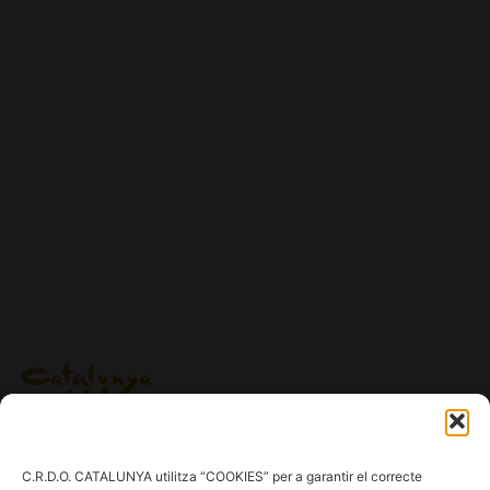
Ig.
/
Fb.
/
Tw.
/
Tk.
/
Yt.
C.R.D.O. CATALUNYA utilitza “COOKIES” per a garantir el correcte