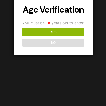
Age Verification
You must be
18
years old to enter.
YES
NO