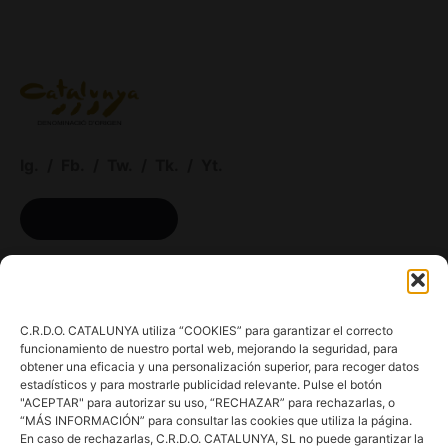
Ig.
/
Fb.
/
Tw.
/
Tk.
/
Yt.
ACCESO BODEGAS
Menú
C.R.D.O. CATALUNYA utiliza “COOKIES” para garantizar el correcto
Conoce la DO
funcionamiento de nuestro portal web, mejorando la seguridad, para
Comunica
obtener una eficacia y una personalización superior, para recoger datos
estadísticos y para mostrarle publicidad relevante. Pulse el botón
En acción
"ACEPTAR" para autorizar su uso, “RECHAZAR” para rechazarlas, o
Consejos para Winlovers
“MÁS INFORMACIÓN” para consultar las cookies que utiliza la página.
En caso de rechazarlas, C.R.D.O. CATALUNYA, SL no puede garantizar la