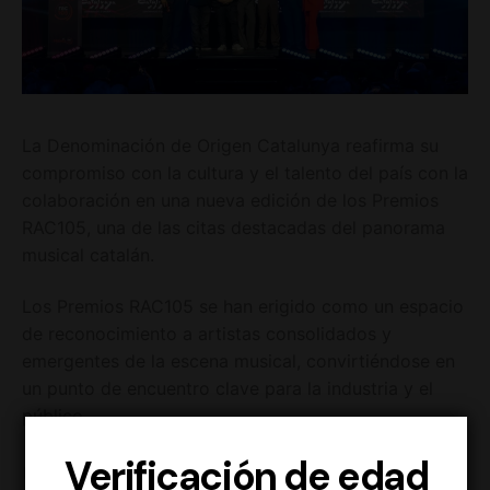
La Denominación de Origen Catalunya reafirma su
compromiso con la cultura y el talento del país con la
colaboración en una nueva edición de los Premios
RAC105, una de las citas destacadas del panorama
musical catalán.
Los Premios RAC105 se han erigido como un espacio
de reconocimiento a artistas consolidados y
emergentes de la escena musical, convirtiéndose en
un punto de encuentro clave para la industria y el
público.
Cultura, territorio e
Verificación de edad