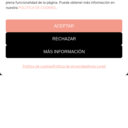
Contacto
plena funcionalidad de la página. Puede obtener más información en
nuestra
POLÍTICA DE COOKIES
.
Consejo Regulador DO Catalunya
ACEPTAR
Edificio Estación Enológica
Pg Sunyer, 4-6 1º - 43202 REUS
RECHAZAR
MÁS INFORMACIÓN
Tel. 977 328 103
Horario de atención al público:
Lun-Juv 9-14h y 15-18h.
Política de cookies
Política de privacidad
Aviso Legal
Vi 8-15h
Entérate de todo el que hagamos, únete a la familia
DO Cataluña, no tiene ningún coste y son muchos
las ventajas!
Registrar