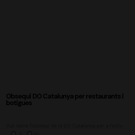
Obsequi DO Catalunya per restaurants i
botigues
Vull rebre l’obsequi de la DO Catalunya per a l’estiu
Sí
No