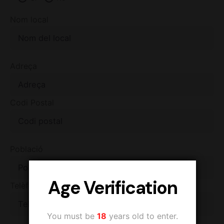
Nom local
Adreça
Codi Postal
Població
Age Verification
Telèfon
You must be
18
years old to enter.