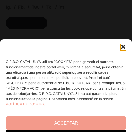
Ig.
/
Fb.
/
Tw.
/
Tk.
/
Yt.
ACCÉS CELLERS
Menú
Coneix la Do
C.R.D.O. CATALUNYA utilitza “COOKIES” per a garantir el correcte
Comunica
funcionament del nostre portal web, millorant la seguretat, per a obtenir
una eficàcia i una personalització superior, per a recollir dades
En acció
estadístiques i per a mostrar-li publicitat rellevant. Premi el botó
Consells per a Winlovers
"ACCEPTAR" per a autoritzar el seu ús, “REBUTJAR” per a rebutjar-les, o
“MÉS INFORMACIÓ” per a consultar les cookies que utilitza la pàgina. En
Contacte
cas de rebutjar-les, C.R.D.O. CATALUNYA, SL no pot garantir la plena
funcionalitat de la pàgina. Pot obtenir més informació en la nostra
POLÍTICA DE COOKIES
.
Consell Regulador DO Catalunya
Edifici Estació Enològica
ACCEPTAR
Pg Sunyer, 4-6 1er - 43202 REUS