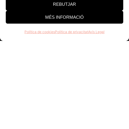
REBUTJAR
Tel. 977 328 103
MÉS INFORMACIÓ
Horari d’atenció al públic:
Dill-Dij 9-14 h i 15-18 h. Div 8-
Política de cookies
Política de privacitat
Avís Legal
15 h
Assabenta’t de tot el que fem, uneix-te a la família
DO Catalunya, no té cap cost i són molts els
avantatges!
Registrar
Estic d'acord amb rebre correus electrònics i realitzar un
seguiment d'aquesta activitat per a millorar la meva
experiència.
He llegit i accepto la
Política de Privacitat.