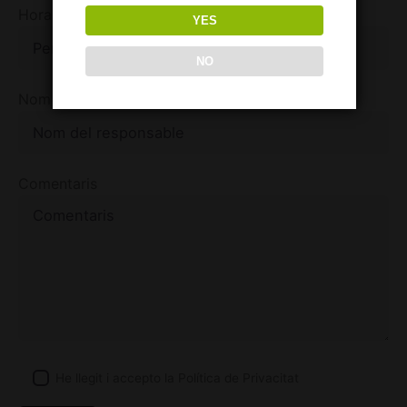
Horari entrega de l'obsequi
YES
NO
Nom del responsable
Comentaris
He llegit i accepto la
Política de Privacitat