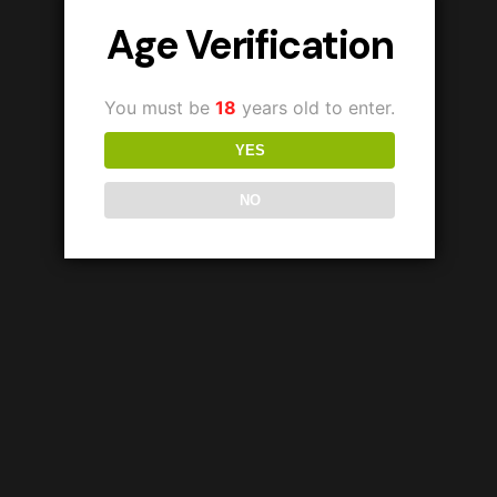
Age Verification
You must be
18
years old to enter.
YES
NO