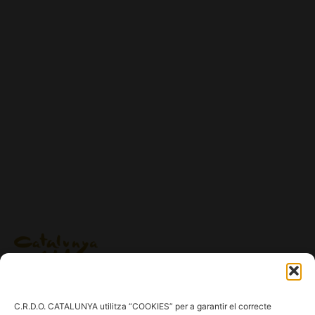
Ig.
/
Fb.
/
Tw.
/
Tk.
/
Yt.
C.R.D.O. CATALUNYA utilitza “COOKIES” per a garantir el correcte