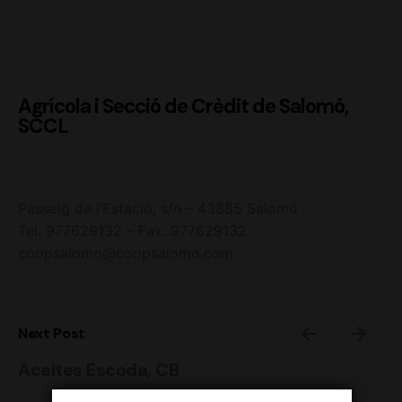
Agrícola i Secció de Crèdit de Salomó,
SCCL
Passeig de l’Estació, s/n – 43885 Salomó
Tel. 977629132 – Fax. 977629132
coopsalomo@coopsalomo.com
Next Post
Aceites Escoda, CB