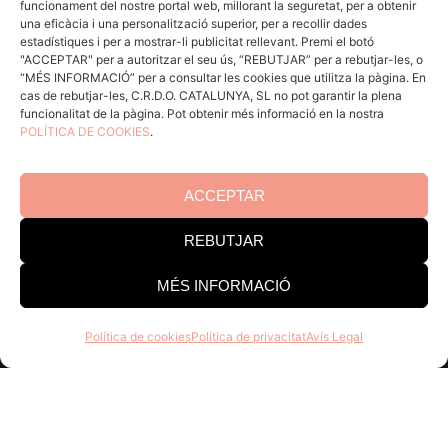
funcionament del nostre portal web, millorant la seguretat, per a obtenir
ACCÉS CELLERS
una eficàcia i una personalització superior, per a recollir dades
estadístiques i per a mostrar-li publicitat rellevant. Premi el botó
"ACCEPTAR" per a autoritzar el seu ús, “REBUTJAR” per a rebutjar-les, o
“MÉS INFORMACIÓ” per a consultar les cookies que utilitza la pàgina. En
Menú
cas de rebutjar-les, C.R.D.O. CATALUNYA, SL no pot garantir la plena
funcionalitat de la pàgina. Pot obtenir més informació en la nostra
POLÍTICA DE COOKIES
.
Coneix la Do
Comunica
En acció
ACCEPTAR
Consells per a Winlovers
REBUTJAR
Contacte
MÉS INFORMACIÓ
Consell Regulador DO Catalunya
Política de cookies
Política de privacitat
Avís Legal
Edifici Estació Enològica
Pg Sunyer, 4-6 1er - 43202 REUS
Tel. 977 328 103