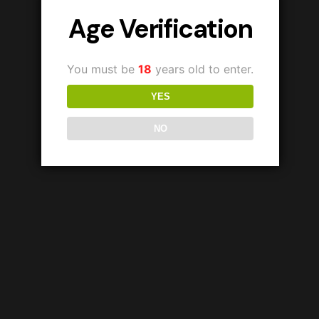
Age Verification
You must be
18
years old to enter.
YES
NO