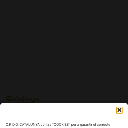
Ig.
/
Fb.
/
Tw.
/
Tk.
/
Yt.
C.R.D.O. CATALUNYA utilitza “COOKIES” per a garantir el correcte