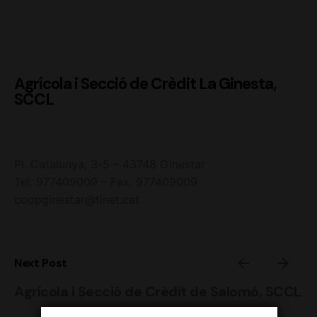
Agrícola i Secció de Crèdit La Ginesta,
SCCL
Pl. Catalunya, 3-5 – 43748 Ginestar
Tel. 977409009 – Fax. 977409009
coopginestar@tinet.cat
Next Post
Agrícola i Secció de Crèdit de Salomó, SCCL