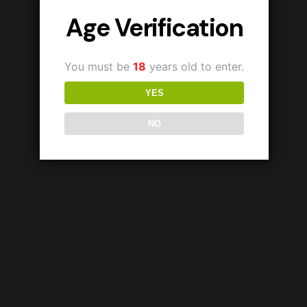
Age Verification
You must be
18
years old to enter.
YES
NO