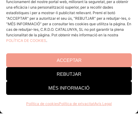
funcionament del nostre portal web, millorant la seguretat, per a obtenir
ACCÉS CELLERS
una eficàcia i una personalització superior, per a recollir dades
estadístiques i per a mostrar-li publicitat rellevant. Premi el botó
"ACCEPTAR" per a autoritzar el seu ús, “REBUTJAR” per a rebutjar-les, o
“MÉS INFORMACIÓ” per a consultar les cookies que utilitza la pàgina. En
Menú
cas de rebutjar-les, C.R.D.O. CATALUNYA, SL no pot garantir la plena
funcionalitat de la pàgina. Pot obtenir més informació en la nostra
POLÍTICA DE COOKIES
.
Coneix la Do
Comunica
En acció
ACCEPTAR
Consells per a Winlovers
REBUTJAR
Contacte
MÉS INFORMACIÓ
Consell Regulador DO Catalunya
Política de cookies
Política de privacitat
Avís Legal
Edifici Estació Enològica
Pg Sunyer, 4-6 1er - 43202 REUS
Tel. 977 328 103