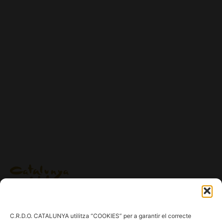
Ig.
/
Fb.
/
Tw.
/
Tk.
/
Yt.
C.R.D.O. CATALUNYA utilitza “COOKIES” per a garantir el correcte