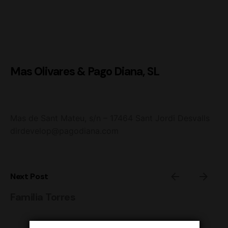
Mas Olivares & Pago Diana, SL
Mas de Sant Mateu, s/n – 17464 Sant Jordi Desvalls
dirdevelop@pagodiana.com
Next Post
Familia Torres