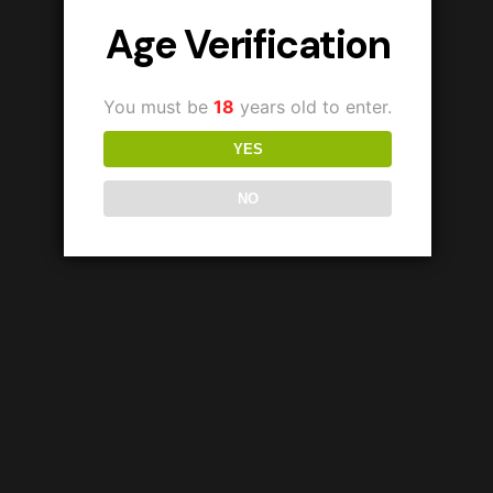
Age Verification
You must be
18
years old to enter.
YES
NO