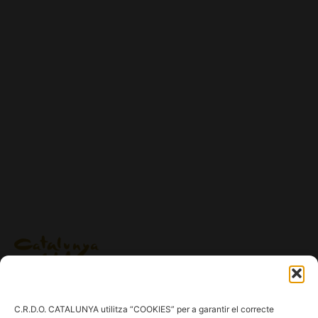
Ig.
/
Fb.
/
Tw.
/
Tk.
/
Yt.
C.R.D.O. CATALUNYA utilitza “COOKIES” per a garantir el correcte