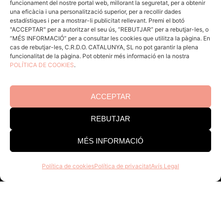
funcionament del nostre portal web, millorant la seguretat, per a obtenir
ACCÉS CELLERS
una eficàcia i una personalització superior, per a recollir dades
estadístiques i per a mostrar-li publicitat rellevant. Premi el botó
"ACCEPTAR" per a autoritzar el seu ús, “REBUTJAR” per a rebutjar-les, o
“MÉS INFORMACIÓ” per a consultar les cookies que utilitza la pàgina. En
Menú
cas de rebutjar-les, C.R.D.O. CATALUNYA, SL no pot garantir la plena
funcionalitat de la pàgina. Pot obtenir més informació en la nostra
POLÍTICA DE COOKIES
.
Coneix la Do
Comunica
En acció
ACCEPTAR
Consells per a Winlovers
REBUTJAR
Contacte
MÉS INFORMACIÓ
Consell Regulador DO Catalunya
Política de cookies
Política de privacitat
Avís Legal
Edifici Estació Enològica
Pg Sunyer, 4-6 1er - 43202 REUS
Tel. 977 328 103