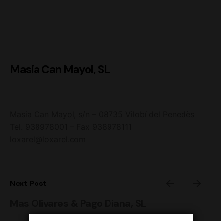
Masia Can Mayol, SL
Masia Can Mayol, s/n – 08735 Vilobí del Penedès
Tel. 938978001 – Fax 938978111
loxarel@loxarel.com
Next Post
Mas Olivares & Pago Diana, SL