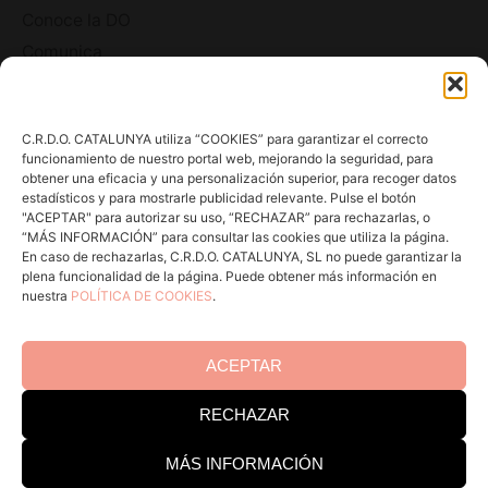
Conoce la DO
Comunica
En acción
Consejos para Winlovers
C.R.D.O. CATALUNYA utiliza “COOKIES” para garantizar el correcto
Contacto
funcionamiento de nuestro portal web, mejorando la seguridad, para
obtener una eficacia y una personalización superior, para recoger datos
estadísticos y para mostrarle publicidad relevante. Pulse el botón
Consejo Regulador DO Catalunya
"ACEPTAR" para autorizar su uso, “RECHAZAR” para rechazarlas, o
“MÁS INFORMACIÓN” para consultar las cookies que utiliza la página.
En caso de rechazarlas, C.R.D.O. CATALUNYA, SL no puede garantizar la
Edificio Estación Enológica
plena funcionalidad de la página. Puede obtener más información en
Pg Sunyer, 4-6 1º - 43202 REUS
nuestra
POLÍTICA DE COOKIES
.
Tel. 977 328 103
ACEPTAR
Horario de atención al público:
Lun-Juv 9-14h y 15-18h.
RECHAZAR
Vi 8-15h
MÁS INFORMACIÓN