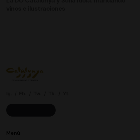
La DO Catalunya y Sofía Idoia: maridando
vinos e ilustraciones
Ig.
/
Fb.
/
Tw.
/
Tk.
/
Yt.
ACCESO BODEGAS
Menú