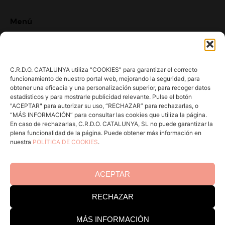
Menú
Conoce la DO
Comunica
C.R.D.O. CATALUNYA utiliza “COOKIES” para garantizar el correcto
En acción
funcionamiento de nuestro portal web, mejorando la seguridad, para
Consejos para Winlovers
obtener una eficacia y una personalización superior, para recoger datos
estadísticos y para mostrarle publicidad relevante. Pulse el botón
Contacto
"ACEPTAR" para autorizar su uso, “RECHAZAR” para rechazarlas, o
“MÁS INFORMACIÓN” para consultar las cookies que utiliza la página.
En caso de rechazarlas, C.R.D.O. CATALUNYA, SL no puede garantizar la
Consejo Regulador DO Catalunya
plena funcionalidad de la página. Puede obtener más información en
nuestra
POLÍTICA DE COOKIES
.
Edificio Estación Enológica
Pg Sunyer, 4-6 1º - 43202 REUS
ACEPTAR
Tel. 977 328 103
RECHAZAR
Horario de atención al público:
Lun-Juv 9-14h y 15-18h.
MÁS INFORMACIÓN