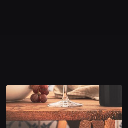
3 min read
Punt i final a la 2ona temporada de
Vinòmics amb el còmic més filosòfic
Published
30 de novembre de 2017
L’any passat vam iniciar el projecte
Vinòmics
en què
es marida vi i còmic. La primera temporada va tenir
una gran acollida que va superar amb escreix les
nostres expectatives. Per aquest motiu vam decidir
donar continuïtat al projecte amb una segona
temporada. Ahir vam ficar el punt i final d’aquesta
segona temporada amb tristesa però també amb
emoció perquè estem preparant una sèrie de
novetats que veuran la llum en les properes