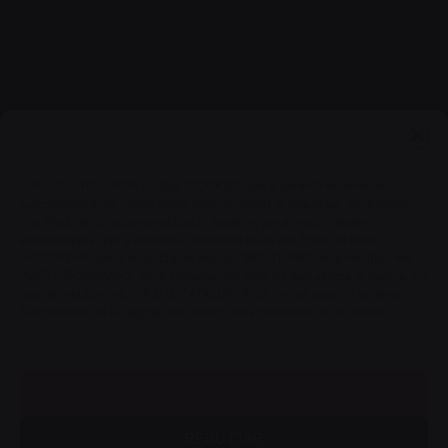
ACCÉS CELLERS
Menú
Coneix la Do
Comunica
C.R.D.O. CATALUNYA utilitza “COOKIES” per a garantir el correcte
En acció
funcionament del nostre portal web, millorant la seguretat, per a obtenir
una eficàcia i una personalització superior, per a recollir dades
Consells per a Winlovers
estadístiques i per a mostrar-li publicitat rellevant. Premi el botó
"ACCEPTAR" per a autoritzar el seu ús, “REBUTJAR” per a rebutjar-les, o
Contacte
“MÉS INFORMACIÓ” per a consultar les cookies que utilitza la pàgina. En
cas de rebutjar-les, C.R.D.O. CATALUNYA, SL no pot garantir la plena
funcionalitat de la pàgina. Pot obtenir més informació en la nostra
Consell Regulador DO Catalunya
POLÍTICA DE COOKIES
.
Edifici Estació Enològica
Pg Sunyer, 4-6 1er - 43202 REUS
ACCEPTAR
REBUTJAR
Tel. 977 328 103