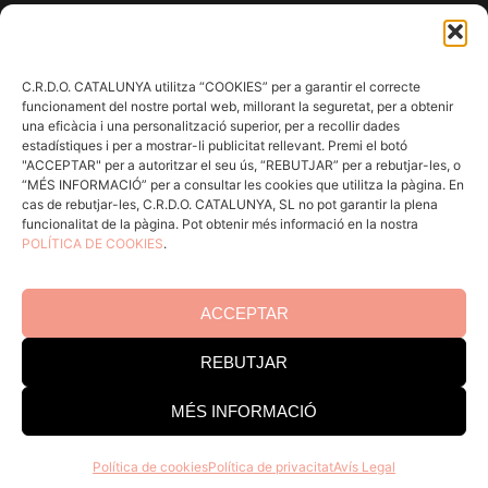
Comunica
En acció
Consells per a Winlovers
C.R.D.O. CATALUNYA utilitza “COOKIES” per a garantir el correcte
Contacte
funcionament del nostre portal web, millorant la seguretat, per a obtenir
una eficàcia i una personalització superior, per a recollir dades
estadístiques i per a mostrar-li publicitat rellevant. Premi el botó
"ACCEPTAR" per a autoritzar el seu ús, “REBUTJAR” per a rebutjar-les, o
Consell Regulador DO Catalunya
“MÉS INFORMACIÓ” per a consultar les cookies que utilitza la pàgina. En
cas de rebutjar-les, C.R.D.O. CATALUNYA, SL no pot garantir la plena
Edifici Estació Enològica
funcionalitat de la pàgina. Pot obtenir més informació en la nostra
POLÍTICA DE COOKIES
.
Pg Sunyer, 4-6 1er - 43202 REUS
Tel. 977 328 103
ACCEPTAR
Horari d’atenció al públic:
Dill-Dij 9-14 h i 15-18 h. Div 8-
REBUTJAR
15 h
MÉS INFORMACIÓ
Assabenta’t de tot el que fem, uneix-te a la família
Política de cookies
Política de privacitat
Avís Legal
DO Catalunya, no té cap cost i són molts els