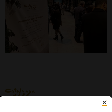
Ig.
/
Fb.
/
Tw.
/
Tk.
/
Yt.