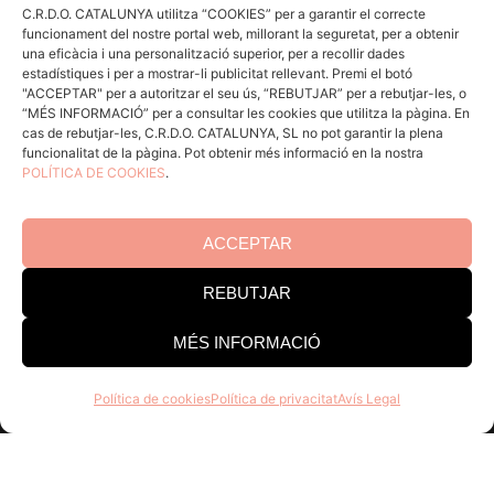
C.R.D.O. CATALUNYA utilitza “COOKIES” per a garantir el correcte
funcionament del nostre portal web, millorant la seguretat, per a obtenir
ACCÉS CELLERS
una eficàcia i una personalització superior, per a recollir dades
estadístiques i per a mostrar-li publicitat rellevant. Premi el botó
"ACCEPTAR" per a autoritzar el seu ús, “REBUTJAR” per a rebutjar-les, o
“MÉS INFORMACIÓ” per a consultar les cookies que utilitza la pàgina. En
Coneix la Do
cas de rebutjar-les, C.R.D.O. CATALUNYA, SL no pot garantir la plena
funcionalitat de la pàgina. Pot obtenir més informació en la nostra
Comunica
POLÍTICA DE COOKIES
.
En acció
Consells per a Winlovers
ACCEPTAR
Contacte
REBUTJAR
Edifici Estació Enològica
MÉS INFORMACIÓ
Pg Sunyer, 4-6 1er - 43202 REUS
Política de cookies
Política de privacitat
Avís Legal
Tel. 977 328 103
Horari d’atenció al públic:
Dill-Dij 9-14 h i 15-18 h. Div 8-
15 h