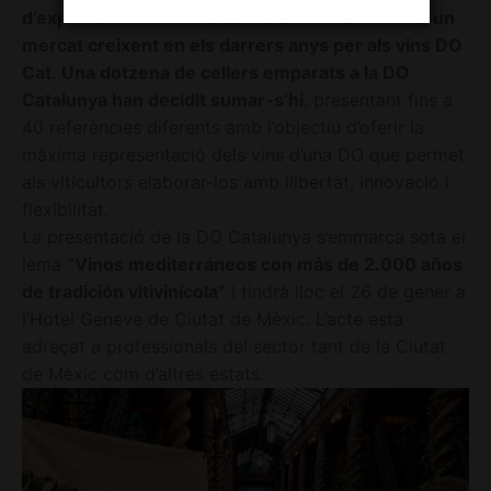
d’expandir-se i consolidar-se al mercat mexicà, un
mercat creixent en els darrers anys per als vins DO
Cat
.
Una dotzena de cellers emparats a la DO
Catalunya han decidit sumar-s’hi
, presentant fins a
40 referències diferents amb l’objectiu d’oferir la
màxima representació dels vins d’una DO que permet
als viticultors elaborar-los amb llibertat, innovació i
flexibilitat.
La presentació de la DO Catalunya s’emmarca sota el
lema
“Vinos mediterráneos con más de 2.000 años
de tradición vitivinícola
”
i tindrà lloc el 26 de gener a
l’Hotel Geneve de Ciutat de Mèxic. L’acte està
adreçat a professionals del sector tant de la Ciutat
de Mèxic com d’altres estats.