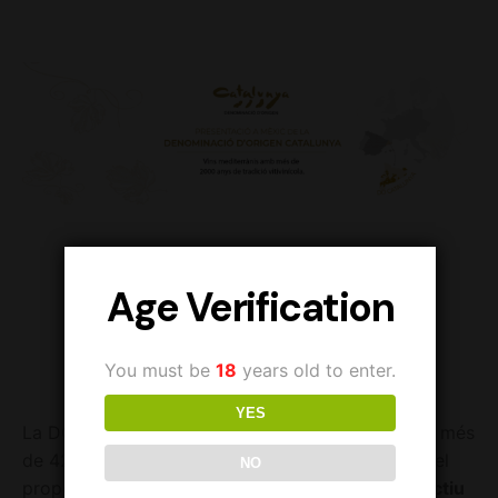
Age Verification
You must be
18
years old to enter.
YES
La DO Catalunya, que any rere any comercialitza més
de 42 milions d’ampolles arreu del món, aterrarà el
NO
proper dimecres 26 de gener a Mèxic
amb l’objectiu