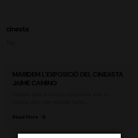
cinesta
Tag
MARIDEM L'EXPOSICIÓ DEL CINEASTA
JAIME CAMINO
Seguint amb el nostre compromís amb la
cultura, ahir vam maridar l'acte...
Read More