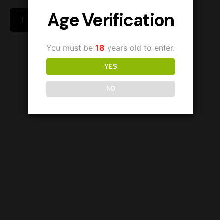
Age Verification
1
You must be
18
years old to enter.
YES
NO