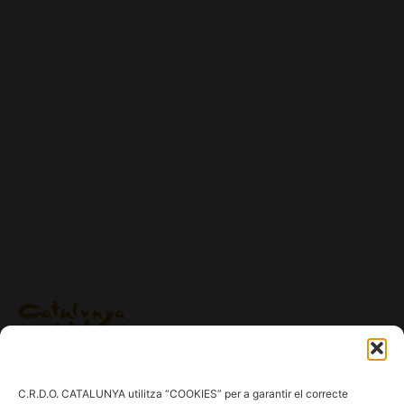
Ig.
/
Fb.
/
Tw.
/
Tk.
/
Yt.
C.R.D.O. CATALUNYA utilitza “COOKIES” per a garantir el correcte