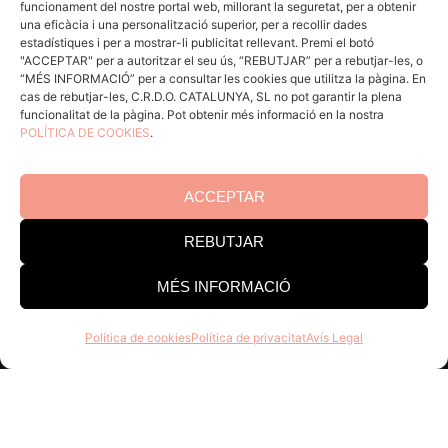
funcionament del nostre portal web, millorant la seguretat, per a obtenir
ACCÉS CELLERS
una eficàcia i una personalització superior, per a recollir dades
estadístiques i per a mostrar-li publicitat rellevant. Premi el botó
"ACCEPTAR" per a autoritzar el seu ús, “REBUTJAR” per a rebutjar-les, o
“MÉS INFORMACIÓ” per a consultar les cookies que utilitza la pàgina. En
Menú
cas de rebutjar-les, C.R.D.O. CATALUNYA, SL no pot garantir la plena
funcionalitat de la pàgina. Pot obtenir més informació en la nostra
POLÍTICA DE COOKIES
.
Coneix la Do
Comunica
En acció
ACCEPTAR
Consells per a Winlovers
REBUTJAR
Contacte
MÉS INFORMACIÓ
Consell Regulador DO Catalunya
Política de cookies
Política de privacitat
Avís Legal
Edifici Estació Enològica
Pg Sunyer, 4-6 1er - 43202 REUS
Tel. 977 328 103