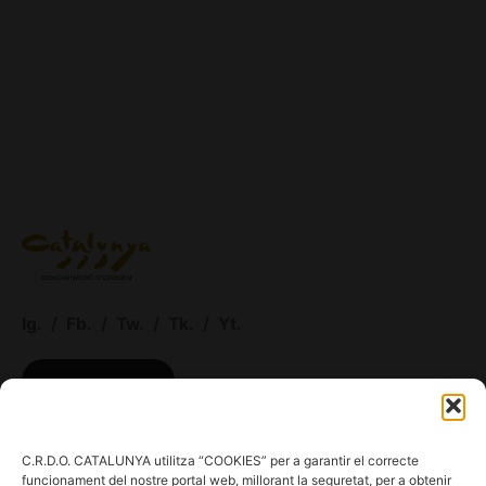
Ig.
/
Fb.
/
Tw.
/
Tk.
/
Yt.
ACCÉS CELLERS
Menú
C.R.D.O. CATALUNYA utilitza “COOKIES” per a garantir el correcte
funcionament del nostre portal web, millorant la seguretat, per a obtenir