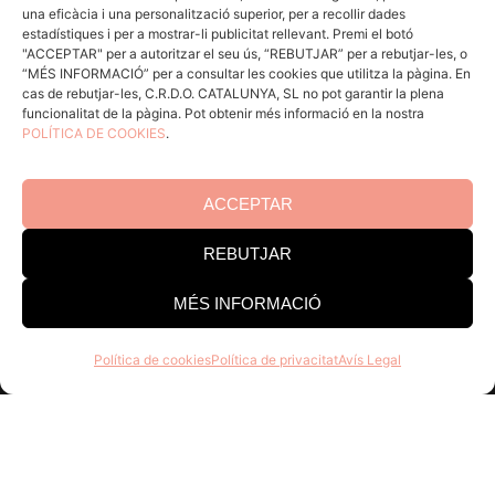
una eficàcia i una personalització superior, per a recollir dades
Coneix la Do
estadístiques i per a mostrar-li publicitat rellevant. Premi el botó
Comunica
"ACCEPTAR" per a autoritzar el seu ús, “REBUTJAR” per a rebutjar-les, o
“MÉS INFORMACIÓ” per a consultar les cookies que utilitza la pàgina. En
En acció
cas de rebutjar-les, C.R.D.O. CATALUNYA, SL no pot garantir la plena
funcionalitat de la pàgina. Pot obtenir més informació en la nostra
Consells per a Winlovers
POLÍTICA DE COOKIES
.
Contacte
ACCEPTAR
Consell Regulador DO Catalunya
REBUTJAR
Edifici Estació Enològica
Pg Sunyer, 4-6 1er - 43202 REUS
MÉS INFORMACIÓ
Tel. 977 328 103
Política de cookies
Política de privacitat
Avís Legal
Horari d’atenció al públic:
Dill-Dij 9-14 h i 15-18 h. Div 8-
15 h