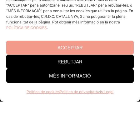
"ACCEPTAR" per a autoritzar el seu ús, “REBUTJAR” per a rebutjar-les, o
“MÉS INFORMACIÓ” per a consultar les cookies que utilitza la pàgina. En
cas de rebutjar-les, C.R.D.O. CATALUNYA, SL no pot garantir la plena
Consell Regulador DO Catalunya
funcionalitat de la pàgina. Pot obtenir més informació en la nostra
POLÍTICA DE COOKIES
.
Edifici Estació Enològica
Pg Sunyer, 4-6 1er - 43202 REUS
ACCEPTAR
Tel. 977 328 103
REBUTJAR
Horari d’atenció al públic:
Dill-Dij 9-14 h i 15-18 h. Div 8-
MÉS INFORMACIÓ
15 h
Política de cookies
Política de privacitat
Avís Legal
Assabenta’t de tot el que fem, uneix-te a la família
DO Catalunya, no té cap cost i són molts els
avantatges!
Registrar