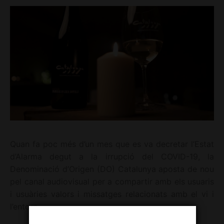
Quan fa poc més d’un mes que es va decretar l’Estat
d’Alarma degut a la irrupció del COVID-19, la
Denominació d’Origen (DO) Catalunya aposta de nou
pel canal audiovisual per a compartir amb els usuaris
i usuàries valors i missatges relacionats amb el vi i
l’entorn.