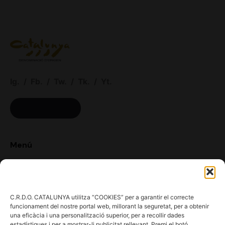
Ig.
/
Fb.
/
Tw.
/
Tk.
/
Yt.
ACCÉS CELLERS
Menú
Coneix la Do
Comunica
En acció
C.R.D.O. CATALUNYA utilitza “COOKIES” per a garantir el correcte
funcionament del nostre portal web, millorant la seguretat, per a obtenir
Consells per a Winlovers
una eficàcia i una personalització superior, per a recollir dades
Contacte
estadístiques i per a mostrar-li publicitat rellevant. Premi el botó