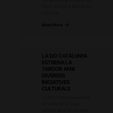
La campanya tindrà el seu
focus d’acció a Barcelona
i la seva...
Read More
LA DO CATALUNYA
ESTRENA LA
TARDOR AMB
DIVERSES
INICIATIVES
CULTURALS
La DO Catalunya estrena
la tardor amb força,
sumant-se amb els seus...