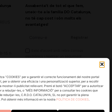
alunya
Assabenta’t de tot el que fem,
uneix-te a la família DO Catalunya,
no té cap cost i són molts els
2 REUS
avantatges!
Registrar
Estic d'acord amb rebre correus
 8-15 h
electrònics i realitzar un seguiment
d'aquesta activitat per a millorar la meva
experiència.
za “COOKIES” per a garantir el correcte funcionament del nostre portal
He llegit i accepto la
Política de
, per a obtenir una eficàcia i una personalització superior, per a recollir
Privacitat.
a mostrar-li publicitat rellevant. Premi el botó "ACCEPTAR" per a autoritzar
r a rebutjar-les, o “MÉS INFORMACIÓ” per a consultar les cookies que
 de rebutjar-les, C.R.D.O. CATALUNYA, SL no pot garantir la plena
a. Pot obtenir més informació en la nostra
POLÍTICA DE COOKIES
.