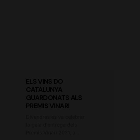
ELS VINS DO
CATALUNYA
GUARDONATS ALS
PREMIS VINARI
Divendres es va celebrar
la gala d'entrega dels
Premis Vinari 2021, a...