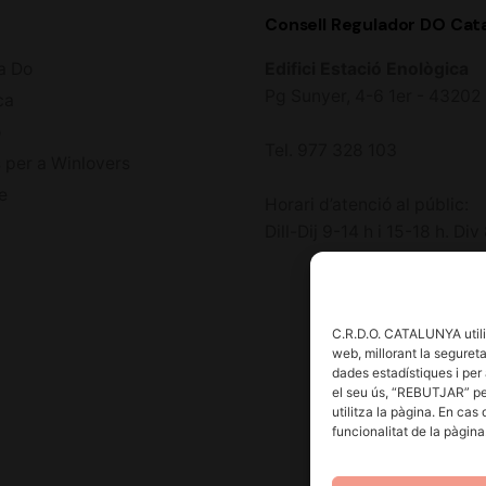
Consell Regulador DO Cat
a Do
Edifici Estació Enològica
Pg Sunyer, 4-6 1er - 4320
ca
ó
Tel. 977 328 103
 per a Winlovers
e
Horari d’atenció al públic:
Dill-Dij 9-14 h i 15-18 h. Div
C.R.D.O. CATALUNYA utilit
web, millorant la seguretat
dades estadístiques i per 
el seu ús, “REBUTJAR” pe
utilitza la pàgina. En cas
funcionalitat de la pàgin