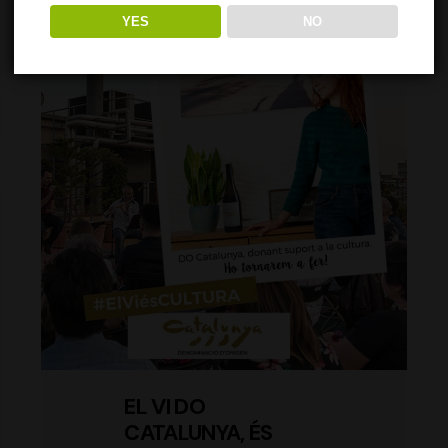
YES
NO
EL VI DO
CATALUNYA, ÉS