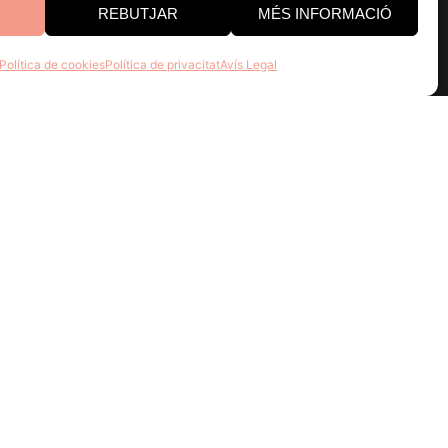
REBUTJAR
MÉS INFORMACIÓ
Política de cookies
Política de privacitat
Avís Legal
ís Legal
|
Política de privacitat
|
Política de Cookies