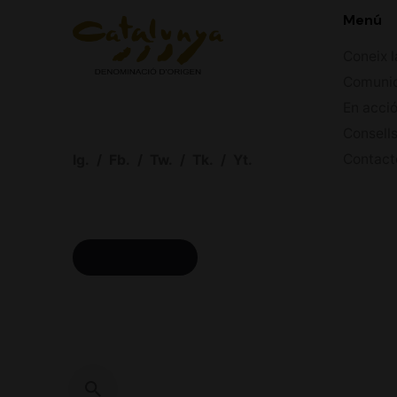
Menú
Coneix l
Comuni
En acci
Consells
Contact
Ig.
/
Fb.
/
Tw.
/
Tk.
/
Yt.
ACCÉS CELLERS