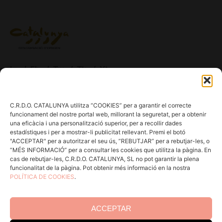
Ig.
/
Fb.
/
Tw.
/
Tk.
/
Yt.
ACCÉS CELLERS
C.R.D.O. CATALUNYA utilitza “COOKIES” per a garantir el correcte
funcionament del nostre portal web, millorant la seguretat, per a obtenir
una eficàcia i una personalització superior, per a recollir dades
Menú
estadístiques i per a mostrar-li publicitat rellevant. Premi el botó
"ACCEPTAR" per a autoritzar el seu ús, “REBUTJAR” per a rebutjar-les, o
“MÉS INFORMACIÓ” per a consultar les cookies que utilitza la pàgina. En
Coneix la Do
cas de rebutjar-les, C.R.D.O. CATALUNYA, SL no pot garantir la plena
Comunica
funcionalitat de la pàgina. Pot obtenir més informació en la nostra
POLÍTICA DE COOKIES
.
En acció
Consells per a Winlovers
ACCEPTAR
Contacte