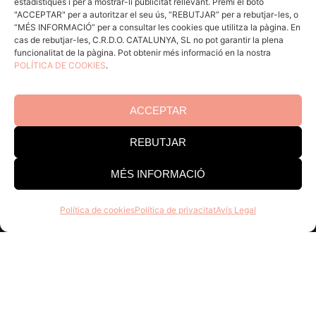
estadístiques i per a mostrar-li publicitat rellevant. Premi el botó
"ACCEPTAR" per a autoritzar el seu ús, “REBUTJAR” per a rebutjar-les, o
Comunica
“MÉS INFORMACIÓ” per a consultar les cookies que utilitza la pàgina. En
En acció
cas de rebutjar-les, C.R.D.O. CATALUNYA, SL no pot garantir la plena
funcionalitat de la pàgina. Pot obtenir més informació en la nostra
Consells per a Winlovers
POLÍTICA DE COOKIES
.
Contacte
ACCEPTAR
Consell Regulador DO Catalunya
REBUTJAR
Edifici Estació Enològica
Pg Sunyer, 4-6 1er - 43202 REUS
MÉS INFORMACIÓ
Tel. 977 328 103
Política de cookies
Política de privacitat
Avís Legal
Horari d’atenció al públic:
Dill-Dij 9-14 h i 15-18 h. Div 8-
15 h
Assabenta’t de tot el que fem, uneix-te a la família