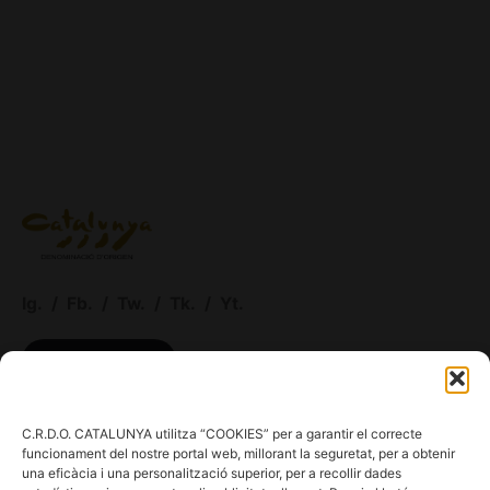
Ig.
/
Fb.
/
Tw.
/
Tk.
/
Yt.
ACCÉS CELLERS
C.R.D.O. CATALUNYA utilitza “COOKIES” per a garantir el correcte
Menú
funcionament del nostre portal web, millorant la seguretat, per a obtenir
una eficàcia i una personalització superior, per a recollir dades
Coneix la Do