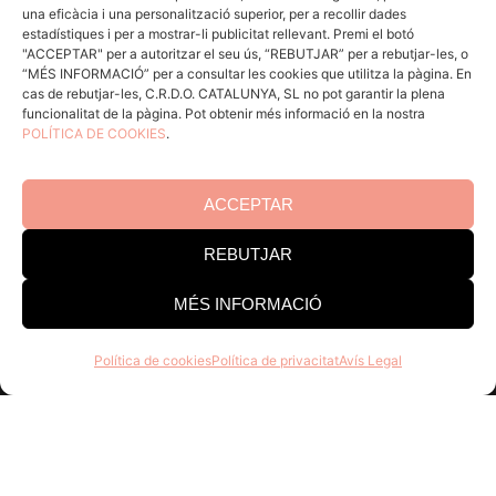
una eficàcia i una personalització superior, per a recollir dades
Coneix la Do
estadístiques i per a mostrar-li publicitat rellevant. Premi el botó
Comunica
"ACCEPTAR" per a autoritzar el seu ús, “REBUTJAR” per a rebutjar-les, o
“MÉS INFORMACIÓ” per a consultar les cookies que utilitza la pàgina. En
En acció
cas de rebutjar-les, C.R.D.O. CATALUNYA, SL no pot garantir la plena
funcionalitat de la pàgina. Pot obtenir més informació en la nostra
Consells per a Winlovers
POLÍTICA DE COOKIES
.
Contacte
ACCEPTAR
Consell Regulador DO Catalunya
REBUTJAR
Edifici Estació Enològica
Pg Sunyer, 4-6 1er - 43202 REUS
MÉS INFORMACIÓ
Tel. 977 328 103
Política de cookies
Política de privacitat
Avís Legal
Horari d’atenció al públic:
Dill-Dij 9-14 h i 15-18 h. Div 8-
15 h