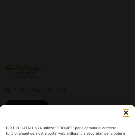
Ig.
/
Fb.
/
Tw.
/
Tk.
/
Yt.
ACCÉS CELLERS
Menú
C.R.D.O. CATALUNYA utilitza “COOKIES” per a garantir el correcte
funcionament del nostre portal web, millorant la seguretat, per a obtenir