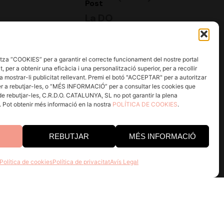
electrònics i realitzar un seguiment
Post
d'aquesta activitat per a millorar la meva
La DO
experiència.
Catalunya se
suma per
He llegit i accepto la
Política de
segon any
Privacitat.
za “COOKIES” per a garantir el correcte funcionament del nostre portal
consecutiu al
, per a obtenir una eficàcia i una personalització superior, per a recollir
a mostrar-li publicitat rellevant. Premi el botó "ACCEPTAR" per a autoritzar
Dia Moviment
r a rebutjar-les, o “MÉS INFORMACIÓ” per a consultar les cookies que
Vi D.O.
 de rebutjar-les, C.R.D.O. CATALUNYA, SL no pot garantir la plena
a. Pot obtenir més informació en la nostra
POLÍTICA DE COOKIES
.
REBUTJAR
MÉS INFORMACIÓ
Política de cookies
Política de privacitat
Avís Legal