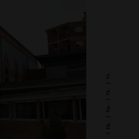
Yt.
Tk.
Tw.
Fb.