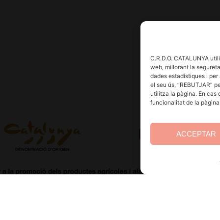
C.R.D.O. CATALUNYA utilit
web, millorant la seguretat
dades estadístiques i per 
el seu ús, “REBUTJAR” pe
utilitza la pàgina. En cas
funcionalitat de la pàgin
ACCEPTAR