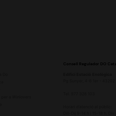
Consell Regulador DO Cat
a Do
Edifici Estació Enològica
Pg Sunyer, 4-6 1er - 4320
ca
ó
Tel. 977 328 103
 per a Winlovers
e
Horari d’atenció al públic:
Dill-Dij 9-14 h i 15-18 h. Div