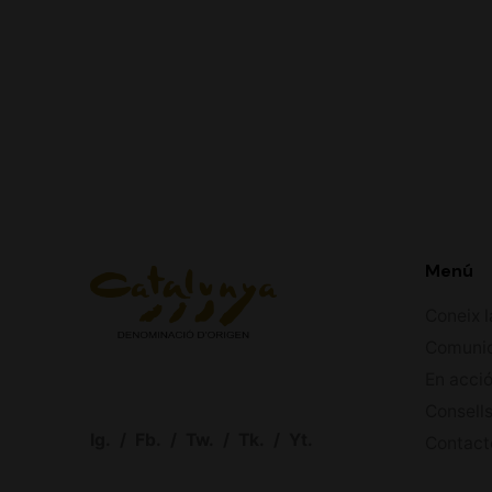
Menú
Coneix l
Comuni
En acci
Consells
Ig.
/
Fb.
/
Tw.
/
Tk.
/
Yt.
Contact