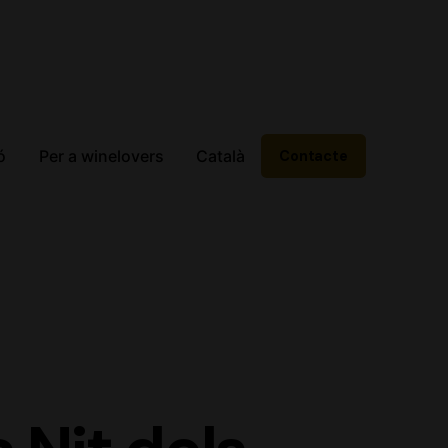
ó
Per a winelovers
Català
Contacte