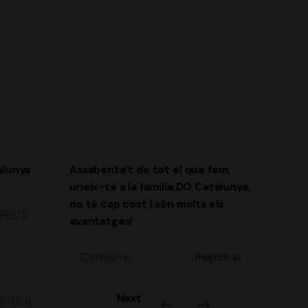
alunya
Assabenta’t de tot el que fem,
uneix-te a la família DO Catalunya,
no té cap cost i són molts els
2 REUS
avantatges!
Registrar
Estic d'acord amb rebre correus
Next
 8-15 h