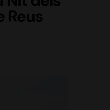
 Nit dels
e Reus