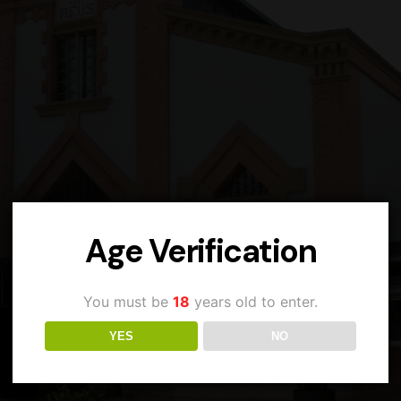
Age Verification
You must be
18
years old to enter.
YES
NO