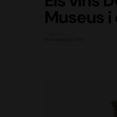
Els vins D
Museus i 
Published
16 de maig de 2018