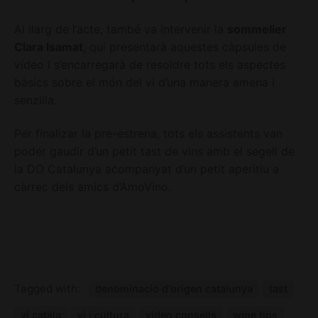
Al llarg de l’acte, també va intervenir la
sommelier
Clara Isamat
, qui presentarà aquestes càpsules de
vídeo i s’encarregarà de resoldre tots els aspectes
bàsics sobre el món del vi d’una manera amena i
senzilla.
Per finalizar la pre-estrena, tots els assistents van
poder gaudir d’un petit tast de vins amb el segell de
la DO Catalunya acompanyat d’un petit aperitiu a
càrrec dels amics d’AmoVino.
Tagged with:
denominació d'origen catalunya
tast
vi catala
vi i cultura
video consells
wine tips