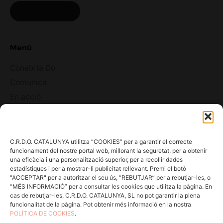
ACCÉS CELLERS
Menú
Coneix la Do
Comunica
En acció
Consells per a Winlovers
Contacte
C.R.D.O. CATALUNYA utilitza “COOKIES” per a garantir el correcte
funcionament del nostre portal web, millorant la seguretat, per a obtenir
Consell Regulador DO Catalunya
una eficàcia i una personalització superior, per a recollir dades
estadístiques i per a mostrar-li publicitat rellevant. Premi el botó
"ACCEPTAR" per a autoritzar el seu ús, “REBUTJAR” per a rebutjar-les, o
Edifici Estació Enològica
“MÉS INFORMACIÓ” per a consultar les cookies que utilitza la pàgina. En
Pg Sunyer, 4-6 1er - 43202 REUS
cas de rebutjar-les, C.R.D.O. CATALUNYA, SL no pot garantir la plena
funcionalitat de la pàgina. Pot obtenir més informació en la nostra
POLÍTICA DE COOKIES
.
Tel. 977 328 103