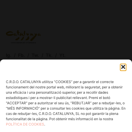
Ig.
/
Fb.
/
Tw.
/
Tk.
/
Yt.
ACCÉS CELLERS
C.R.D.O. CATALUNYA utilitza “COOKIES” per a garantir el correcte
funcionament del nostre portal web, millorant la seguretat, per a obtenir
Menú
una eficàcia i una personalització superior, per a recollir dades
estadístiques i per a mostrar-li publicitat rellevant. Premi el botó
"ACCEPTAR" per a autoritzar el seu ús, “REBUTJAR” per a rebutjar-les, o
Coneix la Do
“MÉS INFORMACIÓ” per a consultar les cookies que utilitza la pàgina. En
Comunica
cas de rebutjar-les, C.R.D.O. CATALUNYA, SL no pot garantir la plena
funcionalitat de la pàgina. Pot obtenir més informació en la nostra
En acció
POLÍTICA DE COOKIES
.
Consells per a Winlovers