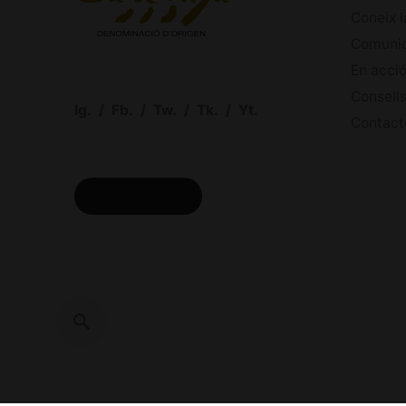
Coneix l
Comuni
En acci
Consells
Ig.
/
Fb.
/
Tw.
/
Tk.
/
Yt.
Contact
ACCÉS CELLERS