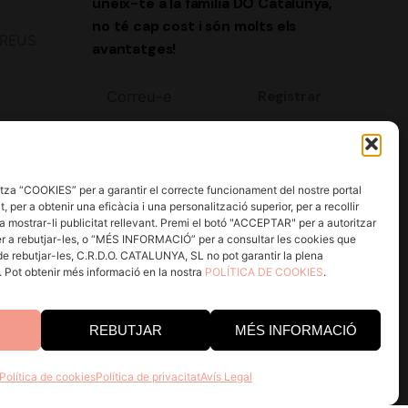
uneix-te a la família DO Catalunya,
no té cap cost i són molts els
2 REUS
avantatges!
Registrar
Estic d'acord amb rebre correus
 8-15 h
electrònics i realitzar un seguiment
d'aquesta activitat per a millorar la meva
za “COOKIES” per a garantir el correcte funcionament del nostre portal
, per a obtenir una eficàcia i una personalització superior, per a recollir
experiència.
a mostrar-li publicitat rellevant. Premi el botó "ACCEPTAR" per a autoritzar
r a rebutjar-les, o “MÉS INFORMACIÓ” per a consultar les cookies que
He llegit i accepto la
Política de
 de rebutjar-les, C.R.D.O. CATALUNYA, SL no pot garantir la plena
Privacitat.
a. Pot obtenir més informació en la nostra
POLÍTICA DE COOKIES
.
REBUTJAR
MÉS INFORMACIÓ
Política de cookies
Política de privacitat
Avís Legal