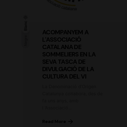
Negre
Blanc
Blanc
ACOMPANYEM A
Negre
L'ASSOCIACIÓ
CATALANA DE
SOMMELIERS EN LA
SEVA TASCA DE
DIVULGACIÓ DE LA
CULTURA DEL VI
La Denominació d’Origen
Catalunya col·labora, des de
fa uns anys, amb
l ‘Associació...
Read More