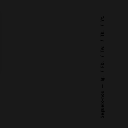
Yt.
Tk.
Tw.
Fb.
Ig.
—
Segueix-nos